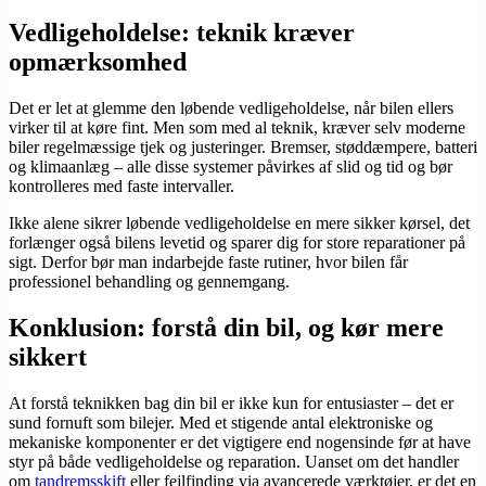
Vedligeholdelse: teknik kræver
opmærksomhed
Det er let at glemme den løbende vedligeholdelse, når bilen ellers
virker til at køre fint. Men som med al teknik, kræver selv moderne
biler regelmæssige tjek og justeringer. Bremser, støddæmpere, batteri
og klimaanlæg – alle disse systemer påvirkes af slid og tid og bør
kontrolleres med faste intervaller.
Ikke alene sikrer løbende vedligeholdelse en mere sikker kørsel, det
forlænger også bilens levetid og sparer dig for store reparationer på
sigt. Derfor bør man indarbejde faste rutiner, hvor bilen får
professionel behandling og gennemgang.
Konklusion: forstå din bil, og kør mere
sikkert
At forstå teknikken bag din bil er ikke kun for entusiaster – det er
sund fornuft som bilejer. Med et stigende antal elektroniske og
mekaniske komponenter er det vigtigere end nogensinde før at have
styr på både vedligeholdelse og reparation. Uanset om det handler
om
tandremsskift
eller fejlfinding via avancerede værktøjer, er det en