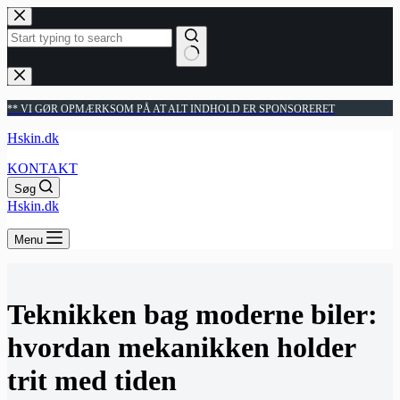
Fortsæt
til
indhold
Ingen
resultater
** VI GØR OPMÆRKSOM PÅ AT ALT INDHOLD ER SPONSORERET
Hskin.dk
KONTAKT
Søg
Hskin.dk
Menu
Teknikken bag moderne biler:
hvordan mekanikken holder
trit med tiden