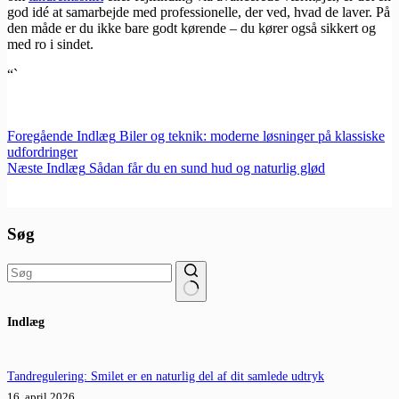
god idé at samarbejde med professionelle, der ved, hvad de laver. På
den måde er du ikke bare godt kørende – du kører også sikkert og
med ro i sindet.
“`
Foregående
Indlæg
Biler og teknik: moderne løsninger på klassiske
udfordringer
Næste
Indlæg
Sådan får du en sund hud og naturlig glød
Søg
Ingen
Indlæg
resultater
Tandregulering: Smilet er en naturlig del af dit samlede udtryk
16. april 2026