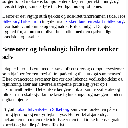
sørger for, at motorens komponenter arbejder i perfekt timing, og
hvis det fejler, kan det føre til alvorlige motorproblemer.
Derfor er det vigtigt at få tjekket og udskiftet tandremmen i tide. Hos
Silkeborg Bilcentrum
tilbyder man
sikkert tandremsskift i Silkeborg
,
hvor både vandpumpe og originale OE-dele indgår. Det giver
tryghed for, at motoren bliver behandlet med den nødvendige
præcision og kvalitet.
Sensorer og teknologi: bilen der tænker
selv
I dag er biler udstyret med et væld af sensorer og computersystemer,
som hjælper føreren med alt fra parkering til at undgå sammenstød.
Disse avancerede systemer kræver dog løbende vedligeholdelse og
fejlfinding, især når advarselslamperne pludselig lyser op i
instrumentbrættet. Det er ikke længere nok at kunne skifte olie og
filtre – man skal også kunne læse fejlmeldinger og navigere i bilens
digitale hjerne.
Et godt
lokalt bilværksted i Silkeborg
kan være forskellen på en
hurtig løsning og en dyr fejlanalyse. Her er det afgørende, at
mekanikerne har den rette tekniske viden til at tolke bilens signaler
korrekt og handle på dem effektivt.