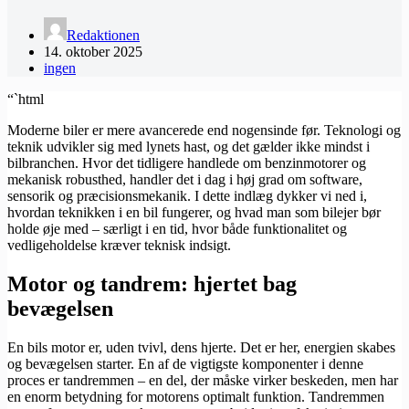
Redaktionen
14. oktober 2025
ingen
“`html
Moderne biler er mere avancerede end nogensinde før. Teknologi og
teknik udvikler sig med lynets hast, og det gælder ikke mindst i
bilbranchen. Hvor det tidligere handlede om benzinmotorer og
mekanisk robusthed, handler det i dag i høj grad om software,
sensorik og præcisionsmekanik. I dette indlæg dykker vi ned i,
hvordan teknikken i en bil fungerer, og hvad man som bilejer bør
holde øje med – særligt i en tid, hvor både funktionalitet og
vedligeholdelse kræver teknisk indsigt.
Motor og tandrem: hjertet bag
bevægelsen
En bils motor er, uden tvivl, dens hjerte. Det er her, energien skabes
og bevægelsen starter. En af de vigtigste komponenter i denne
proces er tandremmen – en del, der måske virker beskeden, men har
en enorm betydning for motorens optimalt funktion. Tandremmen