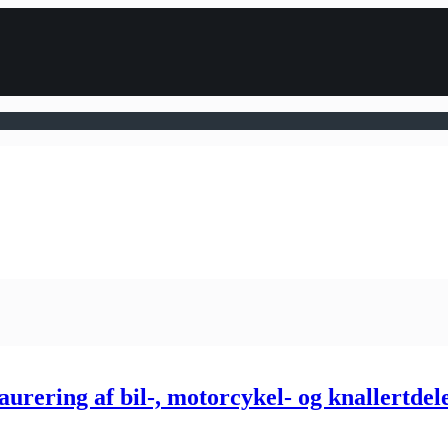
aurering af bil-, motorcykel- og knallertdel