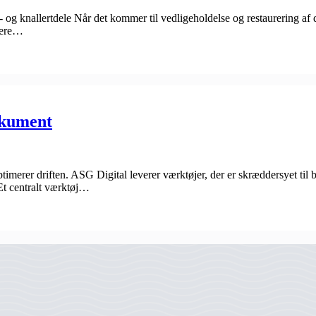
- og knallertdele Når det kommer til vedligeholdelse og restaurering af d
olere…
okument
ptimerer driften. ASG Digital leverer værktøjer, der er skræddersyet til 
t centralt værktøj…