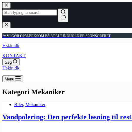
Fortsæt
til
indhold
Ingen
resultater
** VI GØR OPMÆRKSOM PÅ AT ALT INDHOLD ER SPONSORERET
Hskin.dk
KONTAKT
Søg
Hskin.dk
Menu
Kategori
Mekaniker
Biler
,
Mekaniker
Vandpolering: Den perfekte løsning til rest