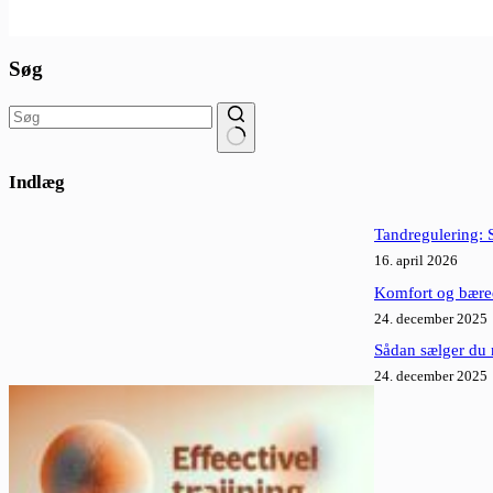
Søg
Ingen
resultater
Indlæg
Tandregulering: S
16. april 2026
Komfort og bæred
24. december 2025
Sådan sælger du 
24. december 2025