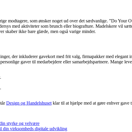
ysgerrige modtagere, som ønsker noget ud over det sædvanlige. ”Do Your
rsys med aktiviteter som brunch eller biografture. Madelskere vil sætt
ver skaber ikke bare glæde, men også varige minder.
nger, der inkluderer gavekort med frit valg, firmapakker med elegant in
 personlige gaver til medarbejdere eller samarbejdspartnere. Mange leve
.
.
står
Design og Handelshuset
klar til at hjælpe med at gøre enhver gave t
din styrke og velvære
l din virksomheds digitale udvikling