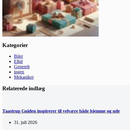
Kategorier
Biler
Elbil
Generelt
ingen
Mekaniker
Relaterede indlæg
Taastrup Guiden inspirerer til velvære både hjemme og ude
31. juli 2026