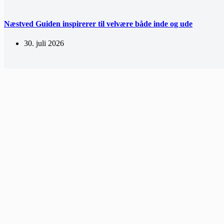
Næstved Guiden inspirerer til velvære både inde og ude
30. juli 2026
Solskader hos mænd og Masculinity-serien
15. juli 2026
Mest populære indlæg
Tandregulering: Smilet er en naturlig del af dit samlede udtryk
Komfort og bæredygtighed i dame sandaler til hverdag og fritid
Sådan sælger du nemt din leasingbil gennem Autobasen