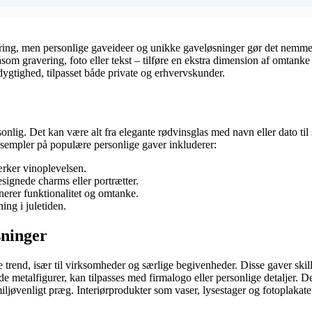
dring, men personlige gaveideer og unikke gaveløsninger gør det nemmer
som gravering, foto eller tekst – tilføre en ekstra dimension af omtanke
dygtighed, tilpasset både private og erhvervskunder.
sonlig. Det kan være alt fra elegante rødvinsglas med navn eller dato 
ksempler på populære personlige gaver inkluderer:
ærker vinoplevelsen.
signede charms eller portrætter.
erer funktionalitet og omtanke.
ng i juletiden.
sninger
rend, især til virksomheder og særlige begivenheder. Disse gaver skille
 metalfigurer, kan tilpasses med firmalogo eller personlige detaljer. 
jøvenligt præg. Interiørprodukter som vaser, lysestager og fotoplakater