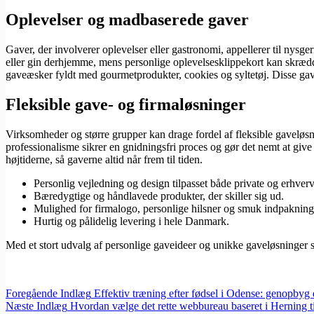
Oplevelser og madbaserede gaver
Gaver, der involverer oplevelser eller gastronomi, appellerer til n
eller gin derhjemme, mens personlige oplevelsesklippekort kan skrædde
gaveæsker fyldt med gourmetprodukter, cookies og syltetøj. Disse ga
Fleksible gave- og firmaløsninger
Virksomheder og større grupper kan drage fordel af fleksible gaveløsni
professionalisme sikrer en gnidningsfri proces og gør det nemt at give
højtiderne, så gaverne altid når frem til tiden.
Personlig vejledning og design tilpasset både private og erhverv
Bæredygtige og håndlavede produkter, der skiller sig ud.
Mulighed for firmalogo, personlige hilsner og smuk indpakning
Hurtig og pålidelig levering i hele Danmark.
Med et stort udvalg af personlige gaveideer og unikke gaveløsninger 
Foregående
Indlæg
Effektiv træning efter fødsel i Odense: genopbyg 
Næste
Indlæg
Hvordan vælge det rette webbureau baseret i Herning ti