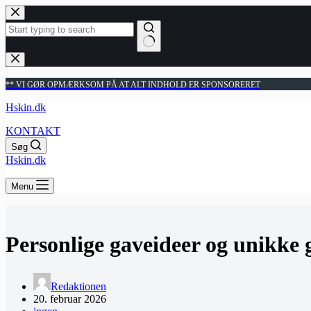
Fortsæt
til
indhold
Ingen
resultater
** VI GØR OPMÆRKSOM PÅ AT ALT INDHOLD ER SPONSORERET
Hskin.dk
KONTAKT
Søg
Hskin.dk
Menu
Personlige gaveideer og unikke g
Redaktionen
20. februar 2026