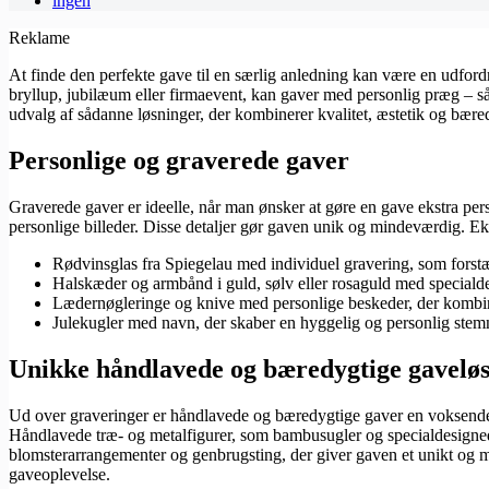
ingen
Reklame
At finde den perfekte gave til en særlig anledning kan være en udfor
bryllup, jubilæum eller firmaevent, kan gaver med personlig præg – så
udvalg af sådanne løsninger, der kombinerer kvalitet, æstetik og bære
Personlige og graverede gaver
Graverede gaver er ideelle, når man ønsker at gøre en gave ekstra per
personlige billeder. Disse detaljer gør gaven unik og mindeværdig. E
Rødvinsglas fra Spiegelau med individuel gravering, som forst
Halskæder og armbånd i guld, sølv eller rosaguld med specialde
Lædernøgleringe og knive med personlige beskeder, der kombin
Julekugler med navn, der skaber en hyggelig og personlig stemni
Unikke håndlavede og bæredygtige gavelø
Ud over graveringer er håndlavede og bæredygtige gaver en voksende t
Håndlavede træ- og metalfigurer, som bambusugler og specialdesignede
blomsterarrangementer og genbrugsting, der giver gaven et unikt og mil
gaveoplevelse.